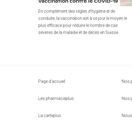
Vaccination contre le COVID-19
Itinéraire
En complément des règles d’hygiène et de
conduite, la vaccination est à ce jour le moyen le
pharmacieplus de la rosière
plus efficace pour réduire le nombre de cas
Rue des Parcs 84
sévères de la maladie et de décès en Suisse.
2000
Neuchâtel
Itinéraire
pharmacieplus delle semine
Via Rodari 3
6500
Bellinzona
Page d'accueil
Nos p
Itinéraire
Les pharmacieplus
Nos p
pharmacieplus simplon-centre
Rue du Simplon 28
La carteplus
Nous
1800
Vevey
Itinéraire