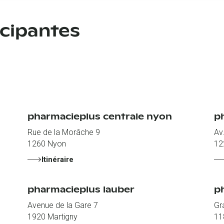
icipantes
pharmacieplus centrale nyon
p
Rue de la Morâche 9
Av
1260
Nyon
12
Itinéraire
pharmacieplus lauber
ph
Avenue de la Gare 7
Gr
1920
Martigny
11