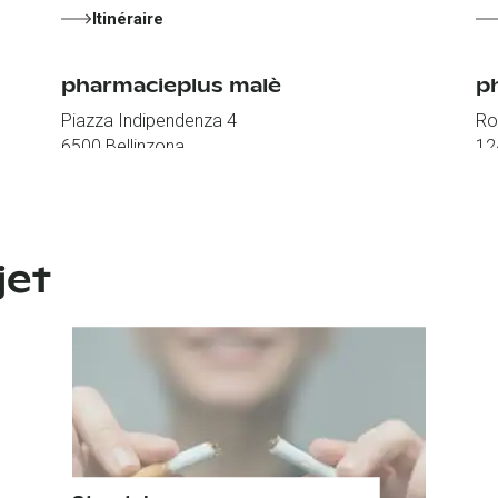
Itinéraire
pharmacieplus malè
p
Piazza Indipendenza 4
Rou
6500
Bellinzona
12
Itinéraire
pharmacieplus du marché
p
jet
Grande Place 2
Ru
1800
Vevey
20
Itinéraire
pharmacieplus de l’orangerie
p
Rue de l'Orangerie / Fbg de l'Hôpital
ru
2000
Neuchâtel
15