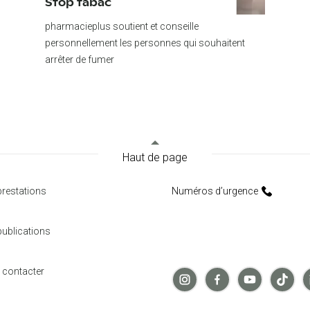
Stop tabac
Itinéraire
pharmacieplus soutient et conseille
personnellement les personnes qui souhaitent
pharmacieplus de saint-jean
p
arrêter de fumer
Rue de Saint-Jean 2
Ch
1203
Genève
12
Itinéraire
pharmacieplus schneeberger
p
Haut de page
Grand-Rue 161
Ru
2720
Tramelan
13
restations
Numéros d’urgence
Itinéraire
ublications
pharmacieplus du vallon
p
Rue Francillon 4
Ru
 contacter
2610
St-Imier
28
Itinéraire