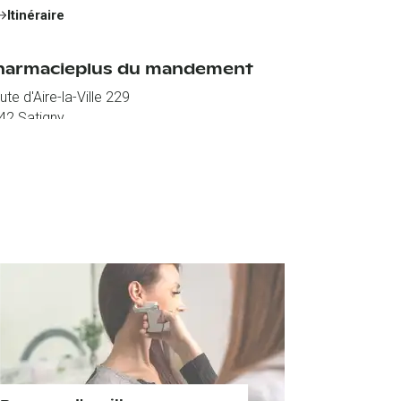
Itinéraire
harmacieplus du mandement
te d'Aire-la-Ville 229
42
Satigny
Itinéraire
harmacieplus de monruz
e de Monruz 23
00
Neuchâtel
Itinéraire
harmacieplus de la poste
e des Granges 24
30
Payerne