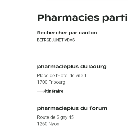
Pharmacies part
Rechercher par canton
BE
FR
GE
JU
NE
TI
VD
VS
pharmacieplus du bourg
Place de l'Hôtel de ville 1
1700
Fribourg
Itinéraire
pharmacieplus du forum
Route de Signy 45
1260
Nyon