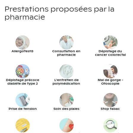
Prestations proposées par la
pharmacie
AllergoTest®
Consultation en
Dépistage du
pharmacie
cancer colorectal
Dépistage précoce
L’entretien de
Mal de gorge -
diabète de type 2
polymédication
Otoscopie
Prise de tension
Soin des plaies
Stop tabac