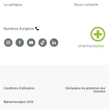
1012
Lausanne
La carteplus
Nous contacter
Itinéraire
pharmacieplus des fontaines
Numéros d’urgence
Av. Vibert 20-24
1227
Carouge
Itinéraire
pharmacieplus franches-montagnes
Place du 23 Juin 2
2350
Saignelégier
Itinéraire
Conditions d’utilisation
Déclaration de protection des
données
pharmacieplus du forum
Route de Signy 45
©
pharmacieplus
2026
1260
Nyon