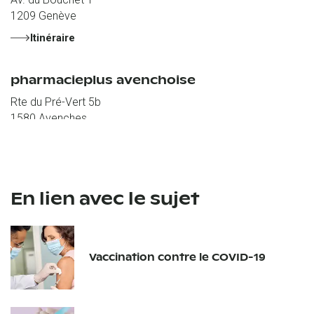
1209
Genève
Itinéraire
pharmacieplus avenchoise
Rte du Pré-Vert 5b
1580
Avenches
Itinéraire
pharmacieplus centrale matthys
En lien avec le sujet
Rue de l'Hôpital 13
2000
Neuchâtel
Itinéraire
Vaccination contre le COVID-19
pharmacieplus de begnins
Rte de St-Cergue 6