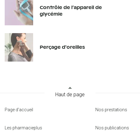
1268
Begnins
Contrôle de l’appareil de
Itinéraire
glycémie
pharmacieplus du bois
Route Aloys-Fauquez 105
Perçage d'oreilles
1018
Lausanne
Itinéraire
pharmacieplus d’échandens
Place Saugey 6
Haut de page
1026
Echandens
Itinéraire
Page d'accueil
Nos prestations
pharmacieplus de la fauvette
Les pharmacieplus
Nos publications
Avenue de Chailly 6