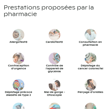
Prestations proposées par la
pharmacie
AllergoTest®
CardioTest®
Consultation en
pharmacie
Contraception
Contrôle de
Dépistage du
d'urgence
l’appareil de
cancer colorectal
glycémie
Dépistage précoce
Mal de gorge -
Perçage d'oreilles
diabète de type 2
Otoscopie