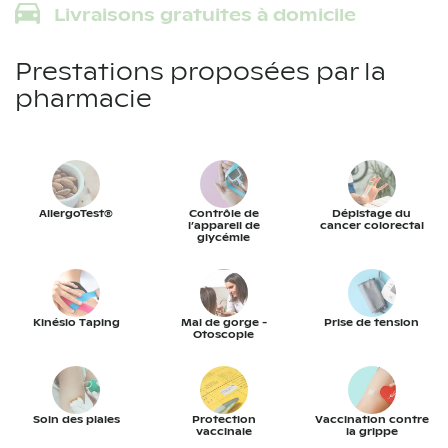
Livraisons gratuites à domicile
Prestations proposées par la
pharmacie
AllergoTest®
Contrôle de
Dépistage du
l’appareil de
cancer colorectal
glycémie
Kinésio Taping
Mal de gorge -
Prise de tension
Otoscopie
Soin des plaies
Protection
Vaccination contre
vaccinale
la grippe