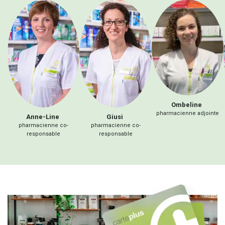
Ombeline
pharmacienne adjointe
Anne-Line
Giusi
pharmacienne co-
pharmacienne co-
responsable
responsable