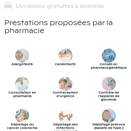
Livraisons gratuites à domicile
Prestations proposées par la
pharmacie
AllergoTest®
CardioTest®
Conseil en
pharmacogénétique
Consultation en
Contraception
Contrôle de
pharmacie
d'urgence
l’appareil de
glycémie
Dépistage du
Dépistage des
Dépistage précoce
cancer colorectal
infections
diabète de type 2