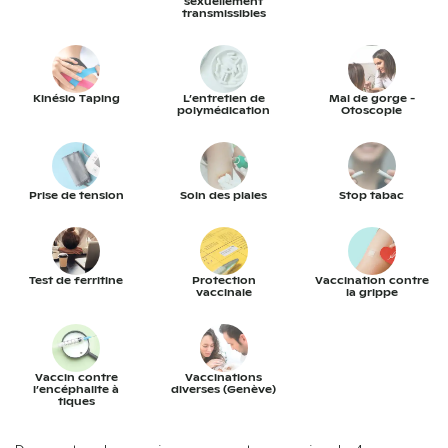
sexuellement
transmissibles
Kinésio Taping
L’entretien de
Mal de gorge -
polymédication
Otoscopie
Prise de tension
Soin des plaies
Stop tabac
Test de ferritine
Protection
Vaccination contre
vaccinale
la grippe
Vaccin contre
Vaccinations
l’encéphalite à
diverses (Genève)
tiques