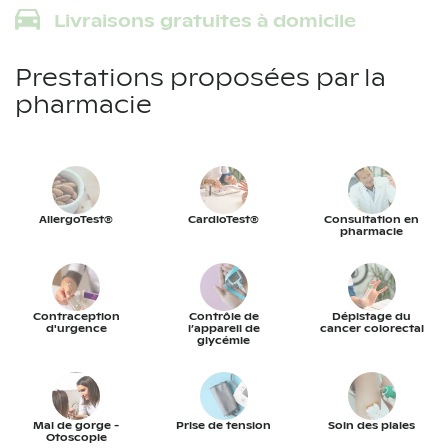
Livraisons gratuites à domicile
Prestations proposées par la
pharmacie
AllergoTest®
CardioTest®
Consultation en
pharmacie
Contraception
Contrôle de
Dépistage du
d'urgence
l’appareil de
cancer colorectal
glycémie
Mal de gorge -
Prise de tension
Soin des plaies
Otoscopie