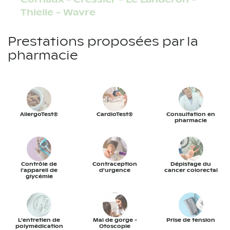
Thielle - Wavre
Prestations proposées par la
pharmacie
AllergoTest®
CardioTest®
Consultation en
pharmacie
Contrôle de
Contraception
Dépistage du
l’appareil de
d'urgence
cancer colorectal
glycémie
L’entretien de
Mal de gorge -
Prise de tension
polymédication
Otoscopie