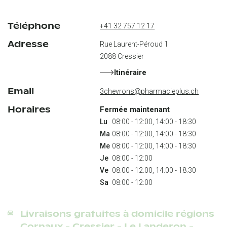
Téléphone
+41 32 757 12 17
Adresse
Rue Laurent-Péroud 1
2088
Cressier
Itinéraire
Email
3chevrons@pharmacieplus.ch
Horaires
Fermée maintenant
Lu
Ma
Me
Je
Ve
Sa
 08:00 - 12:00
Livraisons gratuites à domicile régions
Cornaux - Cressier - Le Landeron -