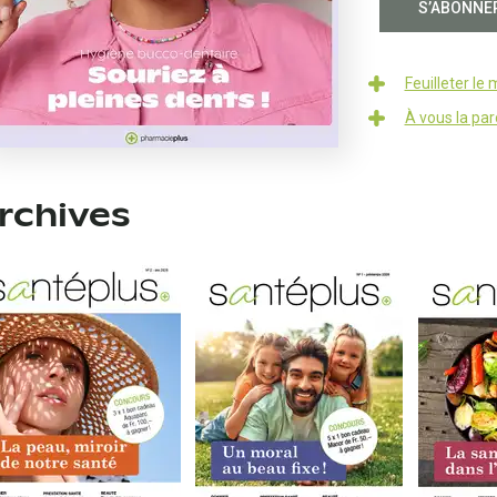
S’ABONNE
Feuilleter le
À vous la par
rchives