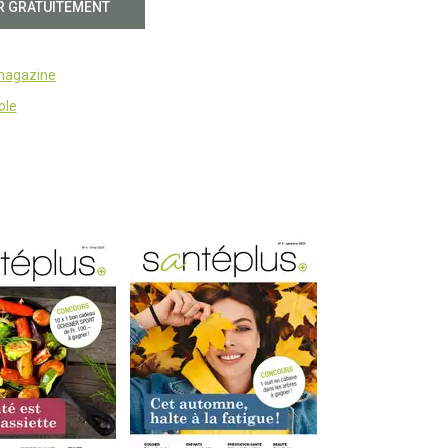
R GRATUITEMENT
 magazine
ole