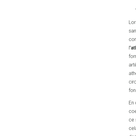
Lor
san
con
l
’a
for
art
ath
cir
fon
En 
coe
ce 
cel