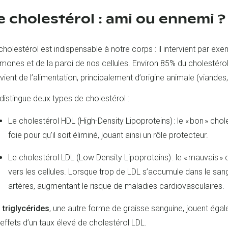
e cholestérol : ami ou ennemi ?
cholestérol est indispensable à notre corps : il intervient par ex
mones et de la paroi de nos cellules. Environ 85% du cholestérol e
vient de l’alimentation, principalement d’origine animale (viandes,
distingue deux types de cholestérol :
Le cholestérol HDL (High-Density Lipoproteins) : le « bon » chole
foie pour qu’il soit éliminé, jouant ainsi un rôle protecteur.
Le cholestérol LDL (Low Density Lipoproteins) : le « mauvais » ch
vers les cellules. Lorsque trop de LDL s’accumule dans le sang
artères, augmentant le risque de maladies cardiovasculaires
s
triglycérides
, une autre forme de graisse sanguine, jouent éga
 effets d’un taux élevé de cholestérol LDL.