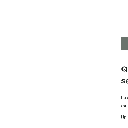
Q
s
La 
car
Un 