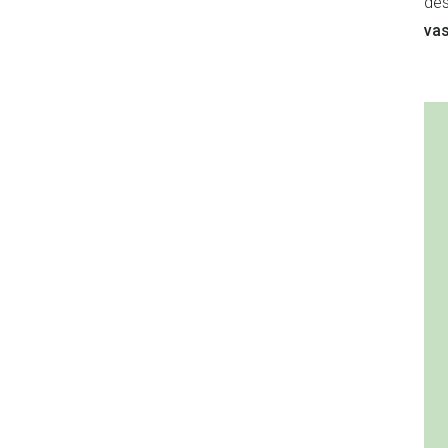
des
vas