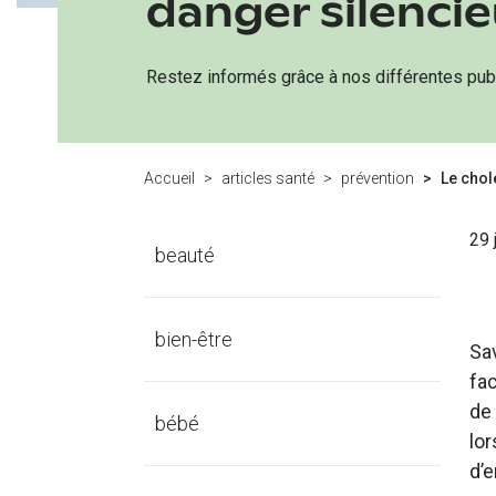
danger silenci
Restez informés grâce à nos différentes publ
Accueil
articles santé
prévention
Le chol
29 
beauté
bien-être
Sa
fa
de 
bébé
lor
d’e