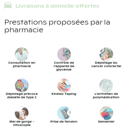
Livraisons à domicile offertes
Prestations proposées par la
pharmacie
Consultation en
Contrôle de
Dépistage du
pharmacie
l’appareil de
cancer colorectal
glycémie
Dépistage précoce
Kinésio Taping
L’entretien de
diabète de type 2
polymédication
Mal de gorge -
Prise de tension
Semainier
Otoscopie