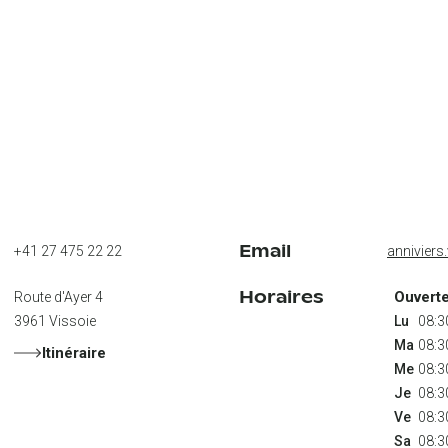
Email
+41 27 475 22 22
annivier
Horaires
Ouvert
Route d'Ayer 4
3961
Vissoie
Lu
Ma
Itinéraire
Me
Je
Ve
Sa
 08:3