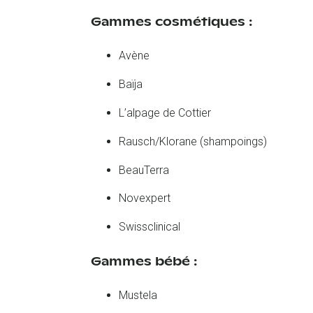
Gammes cosmétiques :
Avène
Baïja
L’alpage de Cottier
Rausch/Klorane (shampoings)
BeauTerra
Novexpert
Swissclinical
Gammes bébé :
Mustela