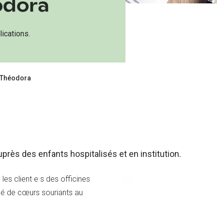
odora
ications.
n Théodora
auprès des enfants hospitalisés et en institution.
 les client·e·s des officines
rné de cœurs souriants au